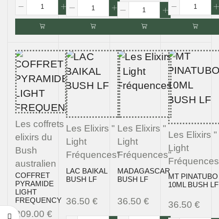
Les coffrets
Les Elixirs "
Les Elixirs "
Les Elixirs "
elixirs du
Light
Light
Light
Bush
Fréquences"
Fréquences"
Fréquences
australien
LAC BAIKAL
MADAGASCAR
COFFRET
MT PINATUBO
BUSH LF
BUSH LF
PYRAMIDE
10ML BUSH LF
LIGHT
36.50
€
36.50
€
FREQUENCY
36.50
€
209.00
€