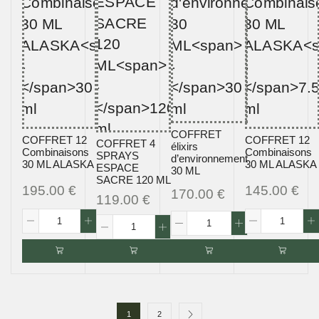
COFFRET
COFFRET 12
COFFRET 12
COFFRET 4
élixirs
Combinaisons
Combinaisons
SPRAYS
d’environnement
30 ML ALASKA
30 ML ALASKA
ESPACE
30 ML
SACRE 120 ML
195.00
€
145.00
€
170.00
€
119.00
€
1
2