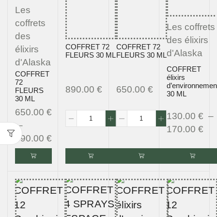
Les
coffrets
Les coffrets
des
des élixirs
COFFRET 72
COFFRET 72
élixirs
d'Alaska
FLEURS 30 ML
FLEURS 30 ML
d'Alaska
COFFRET
COFFRET
élixirs
72
d’environnemen
890.00
€
650.00
€
FLEURS
30 ML
30 ML
650.00
€
130.00
€
–
–
170.00
€
890.00
€