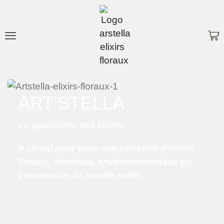
ART’STELLA
Le spécialiste des élixirs
A choisi pour vous une sélection d’élixirs
floraux, minéraux, environnementaux en
provenance du monde entier.