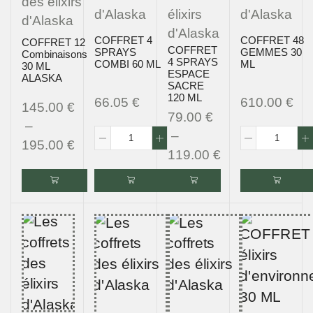
des élixirs
d'Alaska
d'Alaska
élixirs
d'Alaska
d'Alaska
COFFRET 4
COFFRET 48
COFFRET 12
COFFRET
SPRAYS
GEMMES 30
Combinaisons
4 SPRAYS
COMBI 60 ML
ML
30 ML
ESPACE
ALASKA
SACRE
120 ML
66.05
€
610.00
€
145.00
€
79.00
€
–
–
195.00
€
119.00
€