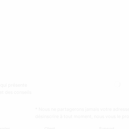
 qui présente
et des conseils
* Nous ne partagerons jamais votre adress
désinscrire à tout moment, nous vous le pr
ories
Client
Support