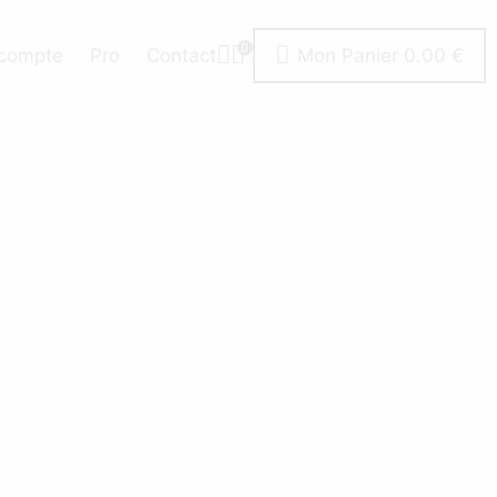
0
Mon Panier
0.00
€
compte
Pro
Contact
néraux, environnementaux en provenance du