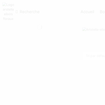
A
Recherche
Accueil
Bo
Le 
A c
mon