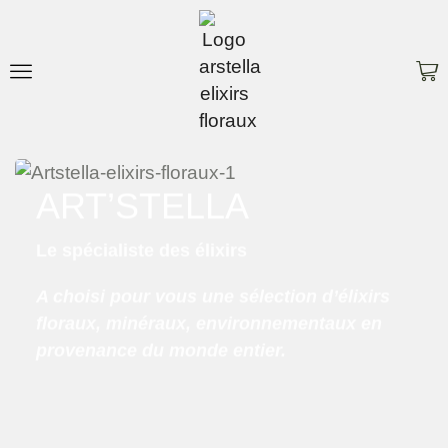
ART’STELLA
Le spécialiste des élixirs
A choisi pour vous une sélection d’élixirs
floraux, minéraux, environnementaux en
provenance du monde entier.