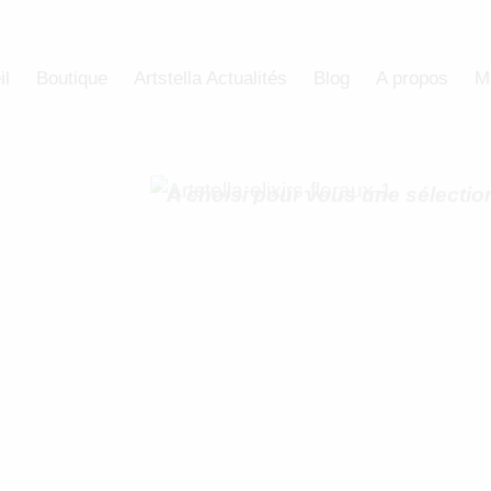
il
Boutique
Artstella Actualités
Blog
A propos
M
ART’STELLA
Le spécialiste des élixirs
A choisi pour vous une sélection 
minéraux, environnementaux e
entier.