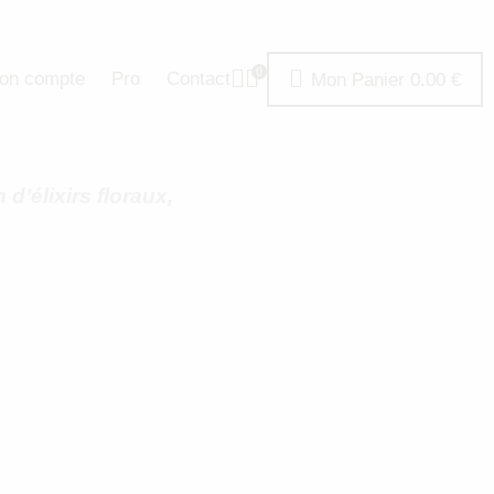
0
on compte
Pro
Contact
Mon Panier
0.00
€
d’élixirs floraux,
n provenance du monde