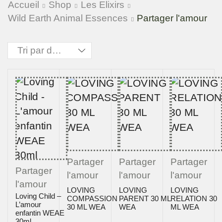
Accueil
Shop
Les Elixirs
Wild Earth Animal Essences
Partager l'amour
Partager
Partager
Partager
Partager
l'amour
l'amour
l'amour
l'amour
LOVING
LOVING
LOVING
Loving Child –
COMPASSION
PARENT 30 ML
RELATION 30
L’amour
30 ML WEA
WEA
ML WEA
enfantin WEAE
30ml