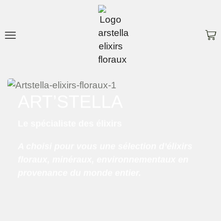
ART’STELLA
Le spécialiste des élixirs
A choisi pour vous une sélection d’élixirs
floraux, minéraux, environnementaux en
provenance du monde entier.